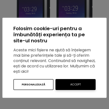
Folosim cookie-uri pentru a
îmbunătăți experiența ta pe
site-ul nostru
Aceste mici fișiere ne ajută să înțelegem
mai bine preferințele tale și să-ți oferim
conținut relevant. Continuând să navighezi,
ești de acord cu utilizarea lor. Mulțumim că
ești aici!
Kit Control Access BioStation 3 – BS3-DB
cu două cititoare pe ușă
PERSONALIZEAZĂ
ACCEPT
admin
-
08/21/2024
0