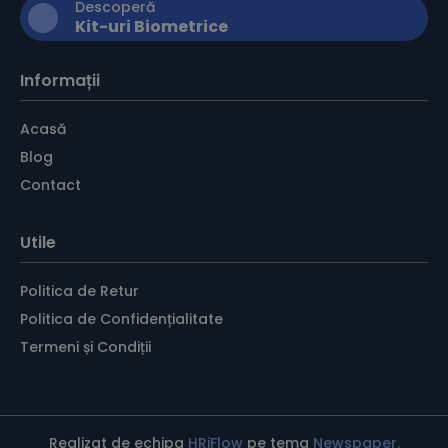
Descoperă
Kit-uri Biometrice
Informații
Acasă
Blog
Contact
Utile
Politica de Retur
Politica de Confidențialitate
Termeni și Condiții
Realizat de echipa
HRiFlow
pe tema
Newspaper.